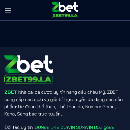
Bỏ
qua
nội
dung
ZBET
Nhà cái cá cược uy tín hàng đầu châu Mỹ. ZBET
cung cấp các dịch vụ giải trí trực tuyến đa dạng các sản
phẩm: Dự đoán thể thao, Thể thao ảo, Number Game,
Keno, Sòng bạc trực tuyến,...
Đối tác uy tín:
GUN88
DK8
ZOWIN
SUNWIN
B52
go88